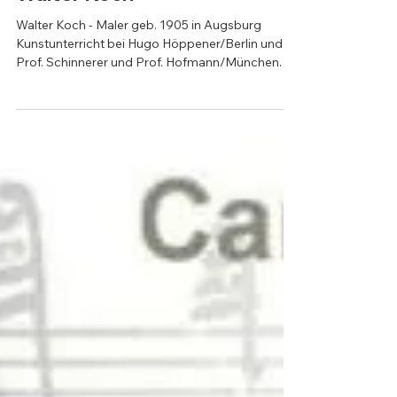
Walter Koch
Walter Koch - Maler geb. 1905 in Augsburg
Kunstunterricht bei Hugo Höppener/Berlin und
Prof. Schinnerer und Prof. Hofmann/München.
Wohnte in St. Georgen, dann in kleinem
Atelierhaus in Riederau. Dort auch Sgraffito im
Rathaus. Naturstudien am Ammersee,
Starnberger See, auf der Staffelalm bei Kochel
und in Südtirol. Mitglied der Künstlergilde
Landsberg-Lech-Ammersee. 1939 Kriegseinsatz
in der Ukraine. 1944 als vermisst gemeldet.
https://marjorie-wiki.de/wiki/Walter_Koch_(Male