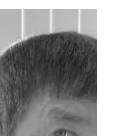
war ein deutscher Komponist und
Musikpädagoge. Sein bekanntestes Werk ist die
szenische Kantate Carmina Burana, die zu einem
der populärsten Chorwerke des 20. Jahrhunderts
wurde. Orff war 1954 bis 1959 in dritter Ehe mit
der Schriftstellerin und Pädagogin Luise Rinser
verheiratet. Lebte seit 1955 bis zu seinem Tode in
Dießen. Die Grabstätte ist in Andechs. Liselotte
Orff, die Witwe des Komponisten Carl Orff, wurde
2010 mit dem