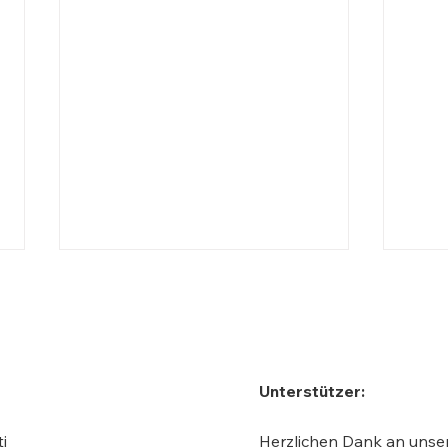
Unterstützer:
Carl Orff, Komponist
Phili
i
Herzlichen Dank an uns