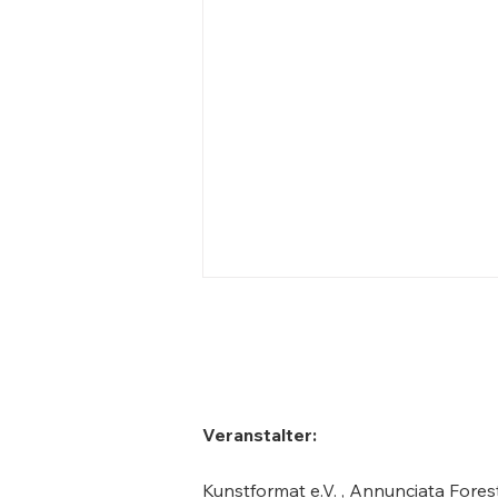
Walter Koch
Veranstalter:
Kunstformat e.V. , Annunciata Forest