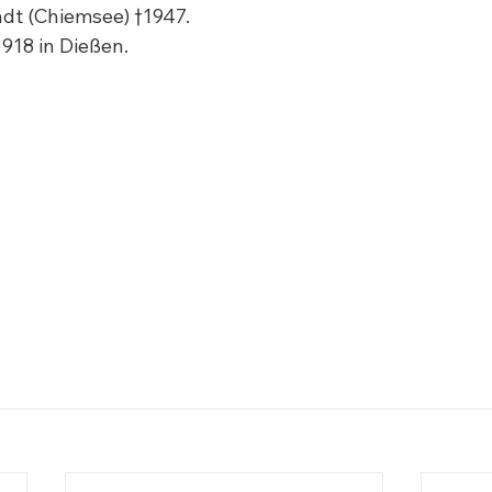
dt (Chiemsee) †1947.

1918 in Dießen.