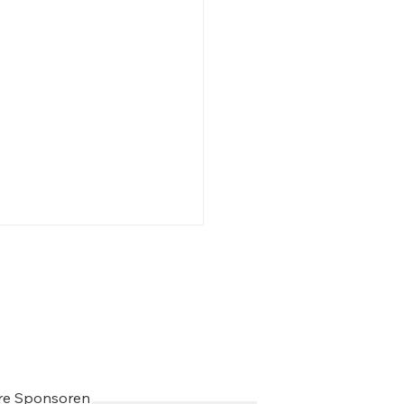
pp Luidl, Schriftsteller
ere Sponsoren