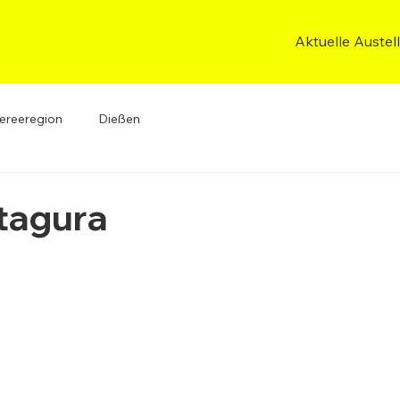
Aktuelle Austel
ereeregion
Dießen
tagura