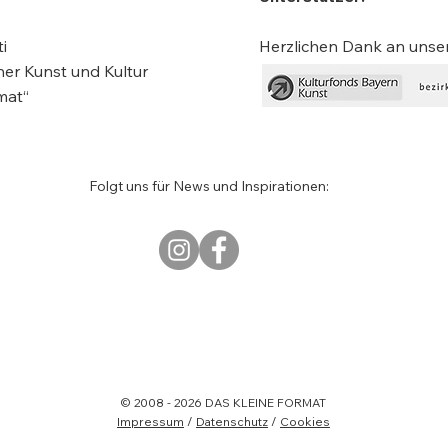
Carl Orff, Komponist
i
Herzlichen Dank an uns
Barb
her Kunst und Kultur
Schr
mat“
Folgt uns für News und Inspirationen:
© 2008 - 2026 DAS KLEINE FORMAT
Impressum
/
Datenschutz
/
Cookies