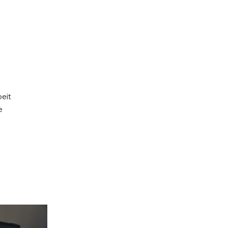
eit
e