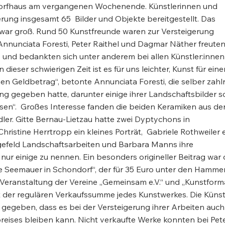
Dorfhaus am vergangenen Wochenende. Künstlerinnen und
gerung insgesamt 65 Bilder und Objekte bereitgestellt. Das
 war groß. Rund 50 Kunstfreunde waren zur Versteigerung
nunciata Foresti, Peter Raithel und Dagmar Näther freuten
 und bedankten sich unter anderem bei allen Künstler:innen
dieser schwierigen Zeit ist es für uns leichter, Kunst für eine
n Geldbetrag“, betonte Annunciata Foresti, die selber zahl
rung gegeben hatte, darunter einige ihrer Landschaftsbilder s
Riesen“. Großes Interesse fanden die beiden Keramiken aus de
ler. Gitte Bernau-Lietzau hatte zwei Dyptychons in
istine Herrtropp ein kleines Porträt, Gabriele Rothweiler 
ngefeld Landschaftsarbeiten und Barbara Manns ihre
nur einige zu nennen. Ein besonders origineller Beitrag war 
e Seemauer in Schondorf“, der für 35 Euro unter den Hamme
Veranstaltung der Vereine „Gemeinsam e.V.“ und „Kunstform
nt der regulären Verkaufssumme jedes Kunstwerkes. Die Künst
 gegeben, dass es bei der Versteigerung ihrer Arbeiten auch
reises bleiben kann. Nicht verkaufte Werke konnten bei Pet