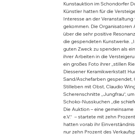
Kunstauktion im Schondorfer 
Künstler hatten für die Verstei
Interesse an der Veranstaltung
gekommen. Die Organisatoren An
über die sehr positive Resonanz
die gespendeten Kunstwerke. „In 
guten Zweck zu spenden als eine
ihrer Arbeiten in die Versteige
ein großes Foto ihrer „stillen 
Diessener Keramikwerkstatt Hud
Sand/Aschefarben gespendet, Chr
Stilleben mit Obst, Claudio Wi
Scherenschnitte „Jungfrau“, um 
Schoko-Nusskuchen „die schief
Die Auktion – eine gemeinsame 
e.V.“ – startete mit zehn Proze
hatten vorab ihr Einverständnis
nur zehn Prozent des Verkaufsp