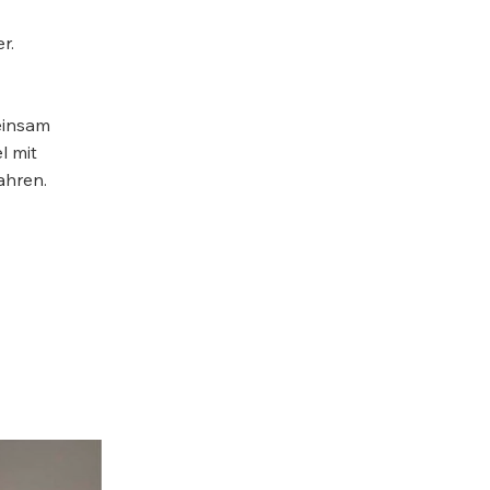
er.
einsam
l mit
ahren.