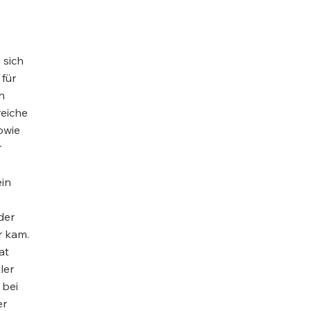
 sich
 für
n
reiche
owie
r
ein
der
r kam.
at
ler
 bei
er