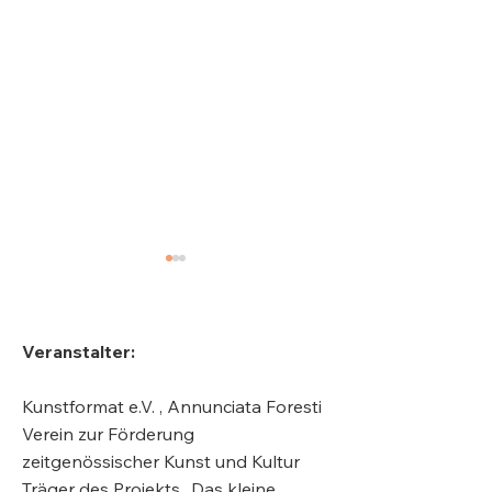
Veranstalter:
Kunstformat e.V. , Annunciata Foresti
Carl Orff, Komponist
Philipp Luidl,
Verein zur Förderung
Schriftsteller
zeitgenössischer Kunst und Kultur
Träger des Projekts „Das kleine