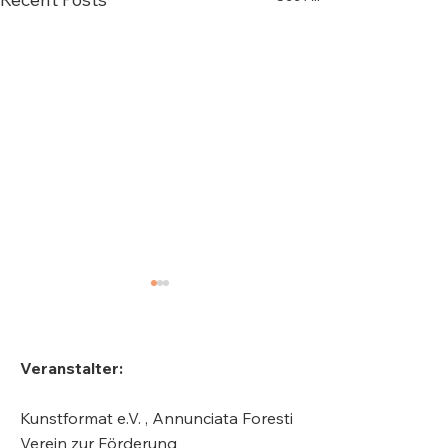
Veranstalter:
Kunstformat e.V. , Annunciata Foresti
Carl Orff, Komponist
Philipp Luidl,
Verein zur Förderung