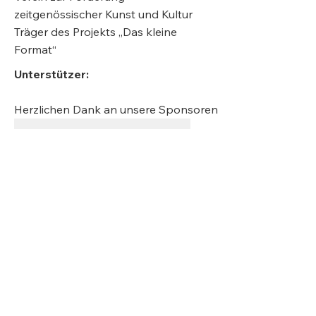
Schriftsteller
zeitgenössischer Kunst und Kultur
Träger des Projekts „Das kleine
Format“
Unterstützer:
Herzlichen Dank an unsere Sponsoren
Folgt uns für News und Inspirationen: