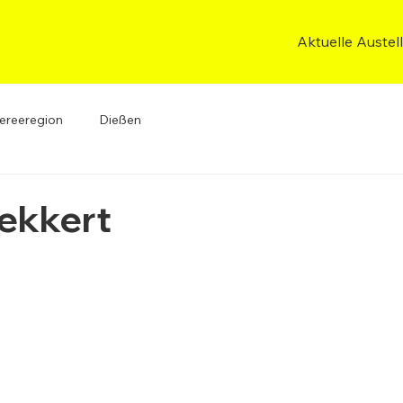
Aktuelle Austel
ereeregion
Dießen
ekkert