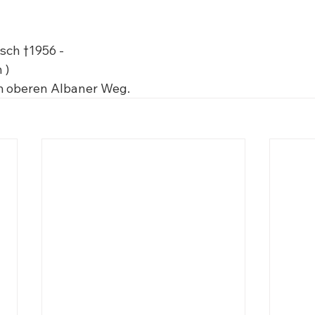
sch †1956 - 

)

am oberen Albaner Weg.